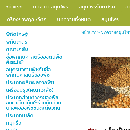
หน้าแรก
บทความสมุนไพร
สมุนไพรรักษาโรค
ส
เครื่องยาพฤกษวัตถุ
บทความทั้งหมด
สมุนไพร
หน้าแรก
>
บทความสมุนไพ
พิกัดโกษฐ์
พิกัดเกสร
ประเภทเมล็ด
คณาเภสัช
ชื่อพฤกษศาสตร์ของต้นพืช
คืออะไร?
อนุกรมวิธานพืชกับชื่อ
พฤกษศาสตร์ของพืช
ประเภทผลิตผลจากพืช
เครื่องปรุง(คณาเภสัช)
ประเภทส่วนต่างๆของพืช
ชนิดเดียวกันใช้ร่วมกันส่วน
ต่างๆของพืชชนิดเดียวกัน
ประเภทเมล็ด
หมูหริ่ง