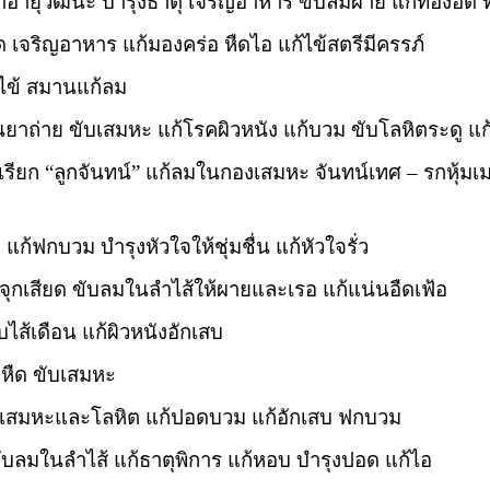
าอายุวัฒนะ บำรุงธาตุ เจริญอาหาร ขับลมผาย แก้ท้องอืด ท
ด เจริญอาหาร แก้มองคร่อ หืดไอ แก้ไข้สตรีมีครรภ์
ดไข้ สมานแก้ลม
็นยาถ่าย ขับเสมหะ แก้โรคผิวหนัง แก้บวม ขับโลหิตระดู 
เรียก “ลูกจันทน์” แก้ลมในกองเสมหะ จันทน์เทศ – รกหุ้มเมล
 แก้ฟกบวม บำรุงหัวใจให้ชุ่มชื่น แก้หัวใจรั่ว
้จุกเสียด ขับลมในลำไส้ให้ผายและเรอ แก้แน่นอืดเฟ้อ
บไส้เดือน แก้ผิวหนังอักเสบ
้หืด ขับเสมหะ
บเสมหะและโลหิต แก้ปอดบวม แก้อักเสบ ฟกบวม
ับลมในลำไส้ แก้ธาตุพิการ แก้หอบ บำรุงปอด แก้ไอ