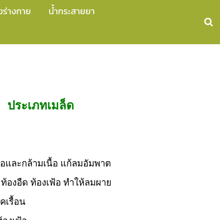
งร่างกาย
น้ำกระสายยา
ประเภทเมล็ด
อและกล้ามเนื้อ แก้ลมอัมพาต
น ท้องอืด ท้องเฟ้อ ทำให้ลมผาย
คเรื้อน