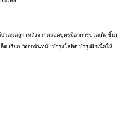
้องเฟ้อ
แก้ปวดมดลูก (หลังจากคลอดบุตรมีอาการปวดเกิดขึ้น)
็ด เรียก “ดอกจันทน์” บำรุงโลหิต บำรุงผิวเนื้อให้