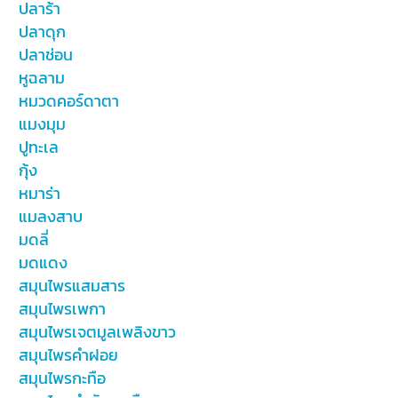
ปลาร้า
ปลาดุก
ปลาช่อน
หูฉลาม
หมวดคอร์ดาตา
แมงมุม
ปูทะเล
กุ้ง
หมาร่า
แมลงสาบ
มดลี่
มดแดง
สมุนไพรแสมสาร
สมุนไพรเพกา
สมุนไพรเจตมูลเพลิงขาว
สมุนไพรคำฝอย
สมุนไพรกะทือ