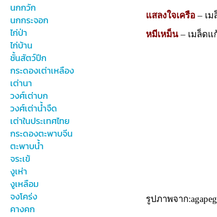
นกกวัก
แสลงใจเครือ
– เมล
นกกระจอก
ไก่ป่า
หมีเหม็น
– เมล็ดแก
ไก่บ้าน
ชั้นสัตว์ปีก
กระดองเต่าเหลือง
เต่านา
วงศ์เต่าบก
วงศ์เต่าน้ำจืด
เต่าในประเทศไทย
กระดองตะพาบจีน
ตะพาบน้ำ
จระเข้
งูเห่า
งูเหลือม
จงโคร่ง
รูปภาพจาก:agapeg
คางคก