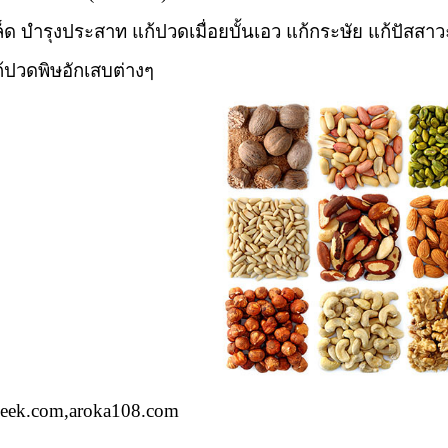
็ด บำรุงประสาท แก้ปวดเมื่อยบั้นเอว แก้กระษัย แก้ปัสสา
้ปวดพิษอักเสบต่างๆ
eek.com,aroka108.com