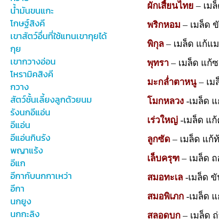
ผักเสี้ยนไทย
– เมล็
น้ำมันขนแกะ
โกษฐ์สิงคี
พริกหอม
– เมล็ด 
เขาสัตว์อื่นที่ใช้แทนเขากุยได้
พิกุล
– เมล็ด แก้แม
กุย
เขากวางอ่อน
พุทรา
– เมล็ด แก้ซ
โหรามิคสิงคี
มะกล่ำตาหนู
– เมล
กวาง
สัตว์ชั้นเลี้ยงลูกด้วยนม
โมกหลวง
-เมล็ด แก
รังนกอีแอ่น
เร่วใหญ่
-เมล็ด แก
อีแอ่น
อีแอ่นกินรัง
ลูกซัด
– เมล็ด แก้
พญาแร้ง
เล็บครุฑ
– เมล็ด 
อีแก
อีกากับนกกาเหว่า
สมอทะเล
-เมล็ด ขั
อีกา
สมอพิเภก
-เมล็ด แก
นกยูง
นกกะลิง
สลอดบก
– เมล็ด 