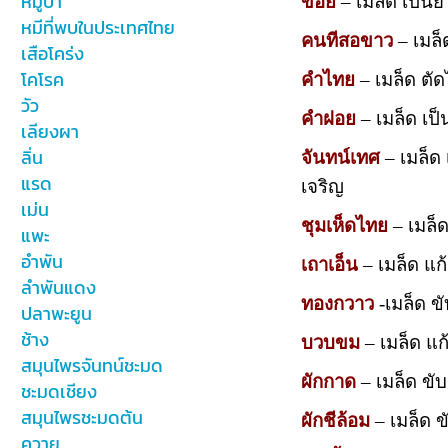
หมูป่า
ข่อย
– เมล็ด เป็นย
หมีที่พบในประเทศไทย
คนทีสอขาว
– เมล็
เสือโคร่ง
โคโรค
คำไทย
– เมล็ด ตั
วัว
คำฝอย
– เมล็ด เป
เลียงผา
ลิ่น
จันทน์เทศ
– เมล็ด 
แรด
เจริญ
เม่น
ชุมเห็ดไทย
– เมล็ด
แพะ
อำพัน
เถาเอ็น
– เมล็ด แก
ลำพันแดง
ทองกวาว
-เมล็ด ขั
ปลาพะยูน
ช้าง
บวบขม
– เมล็ด แก
สมุนไพรจันทน์ชะมด
ผักกาด
– เมล็ด ขั
ชะมดเชียง
สมุนไพรชะมดต้น
ผักชีล้อม
– เมล็ด ข
ควาย