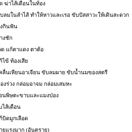
ด ฆ่าไส้เดือนในท้อง
ขับลมในลำไส้ ทำให้หาวและเรอ ขับปัสสาวะให้เดินสะดวก
งกินฟัน
างชัก
็ด แก้ตาแดง ตาต้อ
้ไข้ ท้องเสีย
้คลื่นเหียนอาเจียน ขับลมผาย ขับน้ำนมของสตรี
ท้องร่วง กล่อมอาจม กล่อมเสมหะ
ถอนพิษตะขาบและแมงป่อง
บไส้เดือน
้บิดมูกเลือด
ถ่ายแรงมาก (อันตราย)