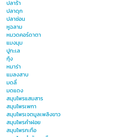
ปลาร้า
ปลาดุก
ปลาช่อน
หูฉลาม
หมวดคอร์ดาตา
แมงมุม
ปูทะเล
กุ้ง
หมาร่า
แมลงสาบ
มดลี่
มดแดง
สมุนไพรแสมสาร
สมุนไพรเพกา
สมุนไพรเจตมูลเพลิงขาว
สมุนไพรคำฝอย
สมุนไพรกะทือ