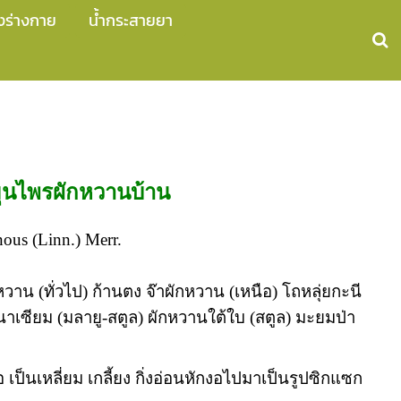
งร่างกาย
น้ำกระสายยา
ุนไพรผักหวานบ้าน
ous (Linn.) Merr.
าน (ทั่วไป) ก้านตง จ๊าผักหวาน (เหนือ) โถหลุ่ยกะนี
านาเซียม (มลายู-สตูล) ผักหวานใต้ใบ (สตูล) มะยมป่า
 เป็นเหลี่ยม เกลี้ยง กิ่งอ่อนหักงอไปมาเป็นรูปซิกแซก