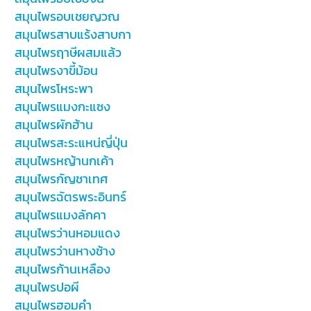
สมุนไพรอบเชยญวณ
สมุนไพรสาบแร้งสาบกา
สมุนไพรฤาษีผสมแล้ว
สมุนไพรงาขี้ม้อน
สมุนไพรโหระพา
สมุนไพรแมงกะแซง
สมุนไพรผักฮ้าน
สมุนไพรสะระแหน่ญี่ปุ่น
สมุนไพรหญ้านกเค้า
สมุนไพรกัญชาเทศ
สมุนไพรฉัตรพระอินทร์
สมุนไพรแมงลักคา
สมุนไพรว่านหอมแดง
สมุนไพรว่านหางช้าง
สมุนไพรก้านเหลือง
สมุนไพรปอผี
สมุนไพรฮอมคำ