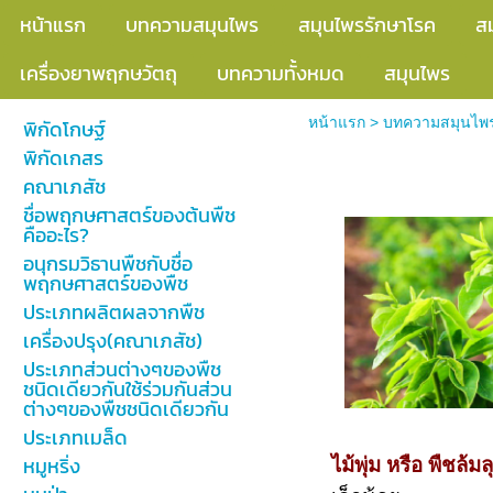
หน้าแรก
บทความสมุนไพร
สมุนไพรรักษาโรค
ส
เครื่องยาพฤกษวัตถุ
บทความทั้งหมด
สมุนไพร
หน้าแรก
>
บทความสมุนไพ
พิกัดโกษฐ์
พิกัดเกสร
สมุนไพรผักหวา
คณาเภสัช
ชื่อพฤกษศาสตร์ของต้นพืช
คืออะไร?
อนุกรมวิธานพืชกับชื่อ
พฤกษศาสตร์ของพืช
ประเภทผลิตผลจากพืช
เครื่องปรุง(คณาเภสัช)
ประเภทส่วนต่างๆของพืช
ชนิดเดียวกันใช้ร่วมกันส่วน
ต่างๆของพืชชนิดเดียวกัน
ประเภทเมล็ด
หมูหริ่ง
ไม้พุ่ม หรือ พืชล้มล