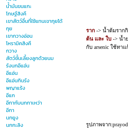
น้ำมันขนแกะ
โกษฐ์สิงคี
เขาสัตว์อื่นที่ใช้แทนเขากุยได้
กุย
ราก
-> น้ำต้มรากก
เขากวางอ่อน
ต้น และ ใบ
-> น้ำ
โหรามิคสิงคี
กับ arsenic ใช้ทาแก
กวาง
สัตว์ชั้นเลี้ยงลูกด้วยนม
รังนกอีแอ่น
อีแอ่น
อีแอ่นกินรัง
พญาแร้ง
อีแก
อีกากับนกกาเหว่า
อีกา
นกยูง
นกกะลิง
รูปภาพจาก:prayod