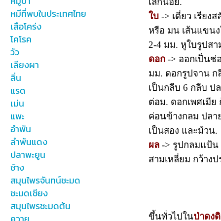
หมูป่า
เล็กน้อย.
หมีที่พบในประเทศไทย
ใบ
-> เดี่ยว เรีย
เสือโคร่ง
หรือ มน เส้นแขนงใบ
โคโรค
2-4 มม. หูใบรูปสา
วัว
ดอก
-> ออกเป็นช่อ
เลียงผา
มม. ดอกรูปจาน กล
ลิ่น
เป็นกลีบ 6 กลีบ ป
แรด
ต่อม. ดอกเพศเมีย 
เม่น
แพะ
ค่อนข้างกลม ปลายกล
อำพัน
เป็นสอง และม้วน.
ลำพันแดง
ผล
-> รูปกลมแป้น 
ปลาพะยูน
สามเหลี่ยม กว้าง
ช้าง
สมุนไพรจันทน์ชะมด
ชะมดเชียง
สมุนไพรชะมดต้น
ขึ้นทั่วไปใน
ป่าดงด
ควาย