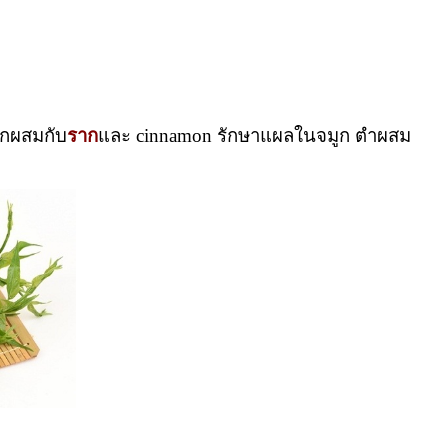
อกผสมกับ
ราก
และ cinnamon รักษาแผลในจมูก ตำผสม