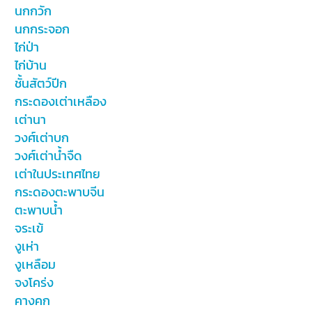
นกกวัก
นกกระจอก
ไก่ป่า
ไก่บ้าน
ชั้นสัตว์ปีก
กระดองเต่าเหลือง
เต่านา
วงศ์เต่าบก
วงศ์เต่าน้ำจืด
เต่าในประเทศไทย
กระดองตะพาบจีน
ตะพาบน้ำ
จระเข้
งูเห่า
งูเหลือม
จงโคร่ง
คางคก