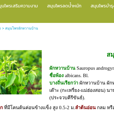
มุนไพรเสริมความงาม
สมุนไพรลดน้ำหนัก
สมุนไพรบำรุ
ร
>
สมุนไพรผักหวานบ้าน
นบ้าน
สม
ผักหวานบ้าน
Sauropus androgyn
ชื่อพ้อง
albicans. Bl.
บางถิ่นเรียกว่า
ผักหวานบ้าน ผักหว
เด๊าะ (กะเหรี่ยง-แม่ฮ่องสอน) น
(ประจวบคีรีขันธ์).
ุก
ที่มีโคนต้นค่อนข้างแข็ง สูง 0.5-2 ม.
ลำต้นอ่อน
กลม หรือ