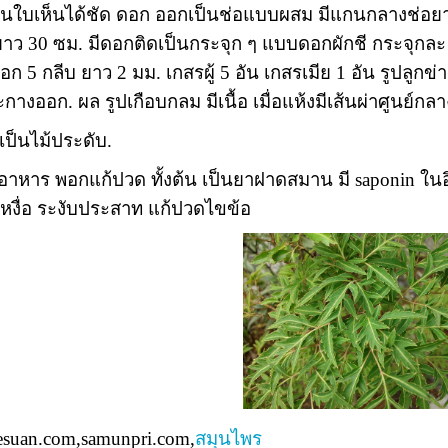
้นใบเห็นได้ชัด ดอก ออกเป็นช่อแบบผสม มีแกนกลางช่อยา
ว 30 ซม. มีดอกติดเป็นกระจุก ๆ แบบดอกผักชี กระจุกล
ก 5 กลีบ ยาว 2 มม. เกสรผู้ 5 อัน เกสรเมีย 1 อัน รูปลูกข
ะกางออก. ผล รูปเกือบกลม มีเนื้อ เมื่อแห้งมีเส้นผ่าศูนย์
เป็นไม้ประดับ.
นอาหาร พอกแก้ปวด ทั้งต้น เป็นยาฝาดสมาน มี saponin ในอิ
เหงื่อ ระงับประสาท แก้ปวดไขข้อ
esuan.com,samunpri.com,
สมุนไพร