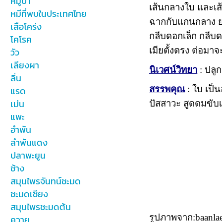
หมูป่า
เส้นกลางใบ และเส
หมีที่พบในประเทศไทย
ฉากกับแกนกลาง ยา
เสือโคร่ง
กลีบดอกเล็ก กลีบดอ
โคโรค
เมียตั้งตรง ต่อมาจ
วัว
เลียงผา
นิเวศน์วิทยา
: ปลูก
ลิ่น
สรรพคุณ
: ใบ เป็
แรด
เม่น
ปัสสาวะ สูดดมขับ
แพะ
อำพัน
ลำพันแดง
ปลาพะยูน
ช้าง
สมุนไพรจันทน์ชะมด
ชะมดเชียง
สมุนไพรชะมดต้น
รูปภาพจาก:baanla
ควาย