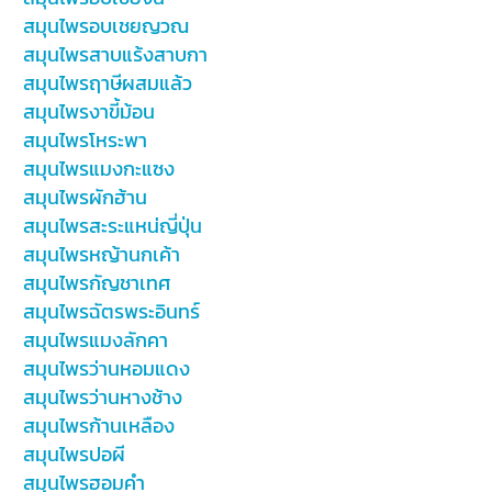
สมุนไพรอบเชยญวณ
สมุนไพรสาบแร้งสาบกา
สมุนไพรฤาษีผสมแล้ว
สมุนไพรงาขี้ม้อน
สมุนไพรโหระพา
สมุนไพรแมงกะแซง
สมุนไพรผักฮ้าน
สมุนไพรสะระแหน่ญี่ปุ่น
สมุนไพรหญ้านกเค้า
สมุนไพรกัญชาเทศ
สมุนไพรฉัตรพระอินทร์
สมุนไพรแมงลักคา
สมุนไพรว่านหอมแดง
สมุนไพรว่านหางช้าง
สมุนไพรก้านเหลือง
สมุนไพรปอผี
สมุนไพรฮอมคำ