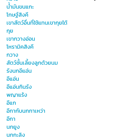
น้ำมันขนแกะ
โกษฐ์สิงคี
เขาสัตว์อื่นที่ใช้แทนเขากุยได้
กุย
เขากวางอ่อน
โหรามิคสิงคี
กวาง
สัตว์ชั้นเลี้ยงลูกด้วยนม
รังนกอีแอ่น
อีแอ่น
อีแอ่นกินรัง
พญาแร้ง
อีแก
อีกากับนกกาเหว่า
อีกา
นกยูง
นกกะลิง