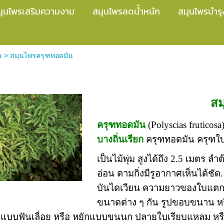
มุนไพรเสริมความงาม
สมุนไพรลดน้ำหนัก
สมุนไพรบำรุ
ร
>
สมุนไพรครุฑทอดมัน
ดมัน
สม
ครุฑทอดมัน
(Polyscias fruticosa
บางถิ่นเรียก
ครุฑทอดมัน ครุฑใบเ
เป็นไม้พุ่ม สูงได้ถึง 2.5 เมตร 
อ่อน ตามกิ่งมีรูอากาศเห็นได้ชั
บันไดเวียน ความยาวของใบแตกต่
ขนาดต่าง ๆ กัน รูปขอบขนาน หร
แบบฟันเลื่อย หรือ หยักแบบขนนก ปลายใบเรียบแหลม หรือ