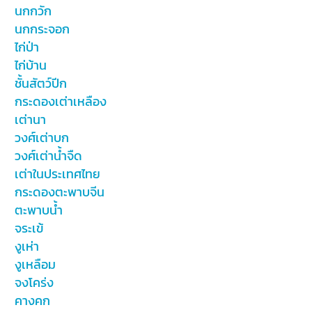
นกกวัก
นกกระจอก
ไก่ป่า
ไก่บ้าน
ชั้นสัตว์ปีก
กระดองเต่าเหลือง
เต่านา
วงศ์เต่าบก
วงศ์เต่าน้ำจืด
เต่าในประเทศไทย
กระดองตะพาบจีน
ตะพาบน้ำ
จระเข้
งูเห่า
งูเหลือม
จงโคร่ง
คางคก