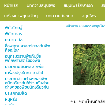
หน้าแรก
บทความสมุนไพร
สมุนไพรรักษาโรค
ส
เครื่องยาพฤกษวัตถุ
บทความทั้งหมด
สมุนไพร
หน้าแรก
>
บทความสมุนไพ
พิกัดโกษฐ์
พิกัดเกสร
สมุนไพรครุฑทอ
คณาเภสัช
ชื่อพฤกษศาสตร์ของต้นพืช
คืออะไร?
อนุกรมวิธานพืชกับชื่อ
พฤกษศาสตร์ของพืช
ประเภทผลิตผลจากพืช
เครื่องปรุง(คณาเภสัช)
ประเภทส่วนต่างๆของพืช
ชนิดเดียวกันใช้ร่วมกันส่วน
ต่างๆของพืชชนิดเดียวกัน
ประเภทเมล็ด
หมูหริ่ง
ซม. ขอบใบหยักลึก