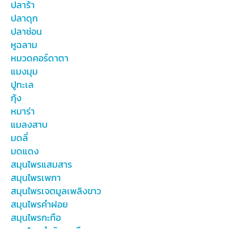
ปลาร้า
ปลาดุก
ปลาช่อน
หูฉลาม
หมวดคอร์ดาตา
แมงมุม
ปูทะเล
กุ้ง
หมาร่า
แมลงสาบ
มดลี่
มดแดง
สมุนไพรแสมสาร
สมุนไพรเพกา
สมุนไพรเจตมูลเพลิงขาว
สมุนไพรคำฝอย
สมุนไพรกะทือ