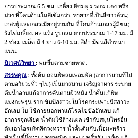
ยาวประมาณ 6.5 ซม. เกลี้ยง สีชมพู ม่วงอมแดง หรือ
ม่วง ที่โคนด้านในสีเข้มกว่า. หายากที่เป็นสีขาวล้วน;
เกสรผู้และเกสรเมียอยู่รวมกัน ที่โคนก้านเกสรผู้มีขน;
รังไข่เกลี้ยง. ผล แห้ง รูปกลม ยาวประมาณ 1-17 มม. มี
2 ช่อง. เมล็ด มี 4 ยาว 6-10 มม. สีดำ มีขนสีดำหนา
แน่น.
นิเวศน์วิทยา
: พบขึ้นตามชายหาด.
สรรพคุณ
: ทั้งต้น ถอนพิษลมเพลมพัด (อาการบวมที่ไป
ตามอวัยวะทั่ว ๆไป) เป็นยาสมาน เจริญอาหาร ระบาย
ต้มน้ำอาบแก้อาการคันตามผิวหนัง น้ำคั้นแก้พิษ
แมงกะพรุน ราก ขับปัสสาวะในโรคกระเพาะปัสสาวะ
อักเสบ ใบ ใช้ภายนอกทาแก้โรคไขข้ออักเสบ แก้
อาการจุกเสียด น้ำต้มใช้ล้างแผล เข้ากับสมุนไพรอื่น
ต้มเอาไอรมริดสีดวงทวาร น้ำคั้นต้มกับเนื้อมะพร้าว
ทำเป็นขี้ผึ้งทาแผลทุกชนิด และแผลเรื้อรัง. เมล็ด แก้