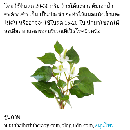
โดยใช้ต้นสด 20-30 กรัม ล้างให้สะอาดต้มเอาน้ำ
ชะล้างเช้า-เย็น เป็นประจำ จะทำให้แผลแห้งเร็วและ
ไม่คัน หรืออาจจะใช้ใบสด 15-20 ใบ นำมาโขลกให้
ละเอียดทาและพอกบริเวณที่เป็รโรคผิวหนัง
รูปภาพ
จาก:thaiherbtherapy.com,blog.udn.com,
สมุนไพร