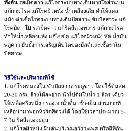
ทั้งต้น
รสเผ็ดคาว แก้โรคระบบทางเดินหายใจส่วนบน
แก้กามโรค แก้โรคผิวหนัง น้ำเหลืองเสีย ทำให้แผล
แห้ง ฆ่าเชื้อโรคระบบทางเดินปัสสาวะ ขับปัสสาวะ แก้
โรคบิด
ใบ
รสเผ็ดคาว แก้ริดสีดวงทวาร แก้กามโรค
ทำให้น้ำเหลืองแห้ง แก้ไขข้อ แก้โรคผิวหนัง หัด น้ำมัน
พลูคาว ยับยั้งการเจริญเติบโตของยีสต์และเชื้อราใน
ปัสสาวะ
วิธีใช้และปริมาณที่ใช้
1. แก้โรคหนองใน ขับปัสสาวะ ระดูขาว โดยใช้ต้นสด
20-30 กรัม ล้างให้สะอาด นำไปต้มในน้ำ 1 ลิตร เคี่ยว
ให้เหลือครึ่งหนึ่ง กรองเอาน้ำดื่ม เช้า-เย็น ส่วนกากที่
เหลือนำมาพอกหัวริดสีดวงได้ โดยใช้เวลาประมาณ 5-
7 วัน ริดสีดวงจะยุบ
2. แก้โรคผิวหนัง ผื่นคันบริเวณอวัยวะเพศ หรือฝีที่ก้น