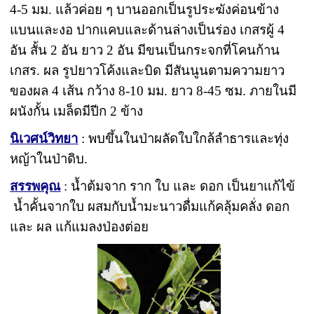
4-5 มม. แล้วค่อย ๆ บานออกเป็นรูประฆังค่อนข้าง
แบนและงอ ปากแคบและด้านล่างเป็นร่อง เกสรผู้ 4
อัน สั้น 2 อัน ยาว 2 อัน มีขนเป็นกระจกที่โคนก้าน
เกสร. ผล รูปยาวโค้งและบิด มีสันนูนตามความยาว
ของผล 4 เส้น กว้าง 8-10 มม. ยาว 8-45 ซม. ภายในมี
ผนังกั้น เมล็ดมีปีก 2 ข้าง
นิเวศน์วิทยา
: พบขึ้นในป่าผลัดใบใกล้ลำธารและทุ่ง
หญ้าในป่าดิบ.
สรรพคุณ
: น้ำต้มจาก ราก ใบ และ ดอก เป็นยาแก้ไข้
น้ำคั้นจากใบ ผสมกับน้ำมะนาวดื่มแก้คลุ้มคลั่ง ดอก
และ ผล แก้แมลงป่องต่อย