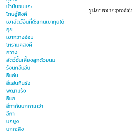
น้ำมันขนแกะ
รูปภาพจาก:prodaj
โกษฐ์สิงคี
เขาสัตว์อื่นที่ใช้แทนเขากุยได้
กุย
เขากวางอ่อน
โหรามิคสิงคี
กวาง
สัตว์ชั้นเลี้ยงลูกด้วยนม
รังนกอีแอ่น
อีแอ่น
อีแอ่นกินรัง
พญาแร้ง
อีแก
อีกากับนกกาเหว่า
อีกา
นกยูง
นกกะลิง