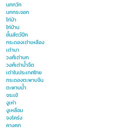
นกกวัก
นกกระจอก
ไก่ป่า
ไก่บ้าน
ชั้นสัตว์ปีก
กระดองเต่าเหลือง
เต่านา
วงศ์เต่าบก
วงศ์เต่าน้ำจืด
เต่าในประเทศไทย
กระดองตะพาบจีน
ตะพาบน้ำ
จระเข้
งูเห่า
งูเหลือม
จงโคร่ง
คางคก