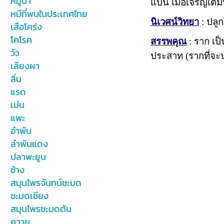
หมูป่า
แบน เมื่อเจริญเต็ม
หมีที่พบในประเทศไทย
นิเวศน์วิทยา
: ปลู
เสือโคร่ง
โคโรค
สรรพคุณ
: ราก เป
วัว
ประสาท (รากที่จะน
เลียงผา
ลิ่น
แรด
เม่น
แพะ
อำพัน
ลำพันแดง
ปลาพะยูน
ช้าง
สมุนไพรจันทน์ชะมด
ชะมดเชียง
สมุนไพรชะมดต้น
ควาย