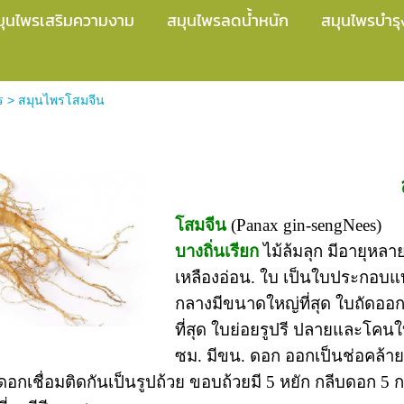
มุนไพรเสริมความงาม
สมุนไพรลดน้ำหนัก
สมุนไพรบำรุ
ร
>
สมุนไพรโสมจีน
โสมจีน
(Panax gin-sengNees)
บางถิ่นเรียก
ไม้ล้มลุก มีอายุหลา
เหลืองอ่อน. ใบ เป็นใบประกอบแบบ
กลางมีขนาดใหญ่ที่สุด ใบถัดออก
ที่สุด ใบย่อยรูปรี ปลายและโค
ซม. มีขน. ดอก ออกเป็นช่อคล้าย
อกเชื่อมติดกันเป็นรูปถ้วย ขอบถ้วยมี 5 หยัก กลีบดอก 5 กล