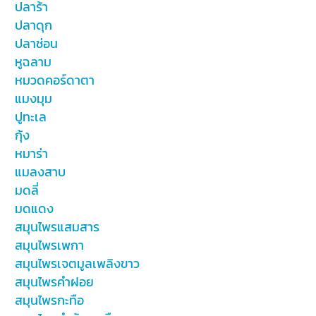
ปลาร้า
ปลาดุก
ปลาช่อน
หูฉลาม
หมวดคอร์ดาตา
แมงมุม
ปูทะเล
กุ้ง
หมาร่า
แมลงสาบ
มดลี่
มดแดง
สมุนไพรแสมสาร
สมุนไพรเพกา
สมุนไพรเจตมูลเพลิงขาว
สมุนไพรคำฝอย
สมุนไพรกะทือ