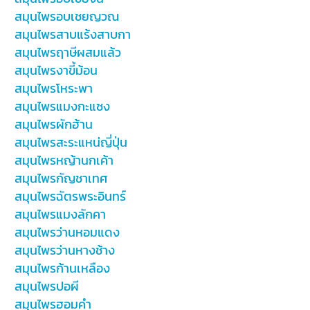
สมุนไพรอบเชยญวณ
สมุนไพรสาบแร้งสาบกา
สมุนไพรฤาษีผสมแล้ว
สมุนไพรงาขี้ม้อน
สมุนไพรโหระพา
สมุนไพรแมงกะแซง
สมุนไพรผักฮ้าน
สมุนไพรสะระแหน่ญี่ปุ่น
สมุนไพรหญ้านกเค้า
สมุนไพรกัญชาเทศ
สมุนไพรฉัตรพระอินทร์
สมุนไพรแมงลักคา
สมุนไพรว่านหอมแดง
สมุนไพรว่านหางช้าง
สมุนไพรก้านเหลือง
สมุนไพรปอผี
สมุนไพรฮอมคำ