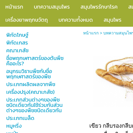
หน้าแรก
บทความสมุนไพร
สมุนไพรรักษาโรค
ส
เครื่องยาพฤกษวัตถุ
บทความทั้งหมด
สมุนไพร
หน้าแรก
>
บทความสมุนไพ
พิกัดโกษฐ์
พิกัดเกสร
สมุนไพรโสมจีน
คณาเภสัช
ชื่อพฤกษศาสตร์ของต้นพืช
คืออะไร?
อนุกรมวิธานพืชกับชื่อ
พฤกษศาสตร์ของพืช
ประเภทผลิตผลจากพืช
เครื่องปรุง(คณาเภสัช)
ประเภทส่วนต่างๆของพืช
ชนิดเดียวกันใช้ร่วมกันส่วน
ต่างๆของพืชชนิดเดียวกัน
ประเภทเมล็ด
หมูหริ่ง
เขียว กลีบรองกลีบด