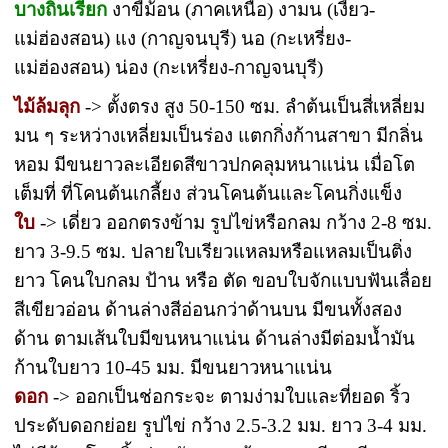
บางถิ่นเรียก
งาขี้ม้อน (ภาคเหนือ) งามน (เงี้ยว-
แม่ฮ่องสอน) แง (กาญจนบุรี) นอ (กะเหรี่ยง-
แม่ฮ่องสอน) น่อง (กะเหรี่ยง-กาญจนบุรี)
ไม้ล้มลุก
-> ตั้งตรง สูง 50-150 ซม. ลำต้นเป็นสี่เหลี่ยม
มน ๆ ระหว่างเหลี่ยมเป็นร่อง แตกกิ่งก้านสาขา มีกลิ่น
หอม มีขนยาวละเอียดสีขาวปกคลุมหนาแน่น เมื่อโต
เต็มที่ ที่โคนต้นเกลี้ยง ส่วนโคนต้นและโคนกิ่งแข็ง
ใบ
-> เดี่ยว ออกตรงข้าม รูปไข่หรือกลม กว้าง 2-8 ซม.
ยาว 3-9.5 ซม. ปลายใบเรียวแหลมหรือแหลมเป็นติ่ง
ยาว โคนใบกลม ป้าน หรือ ตัด ขอบใบจักแบบฟันเลื่อย
สีเขียวอ่อน ด้านล่างสีอ่อนกว่าด้านบน มีขนทั้งสอง
ด้าน ตามเส้นใบมีขนหนาแน่น ด้านล่างมีต่อมน้ำมัน
ก้านใบยาว 10-45 มม. มีขนยาวหนาแน่น
ดอก
-> ออกเป็นช่อกระจะ ตามง่ามใบและที่ยอด ริ้ว
ประดับดอกย่อย รูปไข่ กว้าง 2.5-3.2 มม. ยาว 3-4 มม.