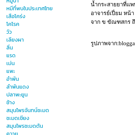
หมูป่า
น้ำกระสายยาที่แพท
หมีที่พบในประเทศไทย
อาจารย์เปี่ยม หน้
เสือโคร่ง
จาก ข ขัณฑสกร ถึง 
โคโรค
วัว
เลียงผา
รูปภาพจาก:blogg
ลิ่น
แรด
เม่น
แพะ
อำพัน
ลำพันแดง
ปลาพะยูน
ช้าง
สมุนไพรจันทน์ชะมด
ชะมดเชียง
สมุนไพรชะมดต้น
ควาย