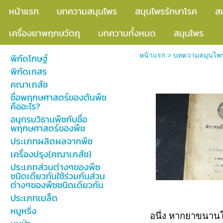
หน้าแรก
บทความสมุนไพร
สมุนไพรรักษาโรค
ส
เครื่องยาพฤกษวัตถุ
บทความทั้งหมด
สมุนไพร
หน้าแรก
>
บทความสมุนไพ
พิกัดโกษฐ์
พิกัดเกสร
น้ำกระสายยาที
คณาเภสัช
ชื่อพฤกษศาสตร์ของต้นพืช
คืออะไร?
อนุกรมวิธานพืชกับชื่อ
พฤกษศาสตร์ของพืช
ประเภทผลิตผลจากพืช
เครื่องปรุง(คณาเภสัช)
ประเภทส่วนต่างๆของพืช
ชนิดเดียวกันใช้ร่วมกันส่วน
ต่างๆของพืชชนิดเดียวกัน
ประเภทเมล็ด
หมูหริ่ง
อนึ่ง หากยาขนานใด