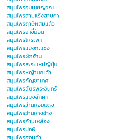
สมุนไพรอบเชยญวณ
สมุนไพรสาบแร้งสาบกา
สมุนไพรฤาษีผสมแล้ว
สมุนไพรงาขี้ม้อน
สมุนไพรโหระพา
สมุนไพรแมงกะแซง
สมุนไพรผักฮ้าน
สมุนไพรสะระแหน่ญี่ปุ่น
สมุนไพรหญ้านกเค้า
สมุนไพรกัญชาเทศ
สมุนไพรฉัตรพระอินทร์
สมุนไพรแมงลักคา
สมุนไพรว่านหอมแดง
สมุนไพรว่านหางช้าง
สมุนไพรก้านเหลือง
สมุนไพรปอผี
สมุนไพรฮอมคำ