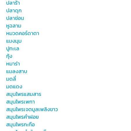
ปลาร้า
ปลาดุก
ปลาช่อน
หูฉลาม
หมวดคอร์ดาตา
แมงมุม
ปูทะเล
กุ้ง
หมาร่า
แมลงสาบ
มดลี่
มดแดง
สมุนไพรแสมสาร
สมุนไพรเพกา
สมุนไพรเจตมูลเพลิงขาว
สมุนไพรคำฝอย
สมุนไพรกะทือ