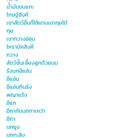
น้ำมันขนแกะ
โกษฐ์สิงคี
เขาสัตว์อื่นที่ใช้แทนเขากุยได้
กุย
เขากวางอ่อน
โหรามิคสิงคี
กวาง
สัตว์ชั้นเลี้ยงลูกด้วยนม
รังนกอีแอ่น
อีแอ่น
อีแอ่นกินรัง
พญาแร้ง
อีแก
อีกากับนกกาเหว่า
อีกา
นกยูง
นกกะลิง