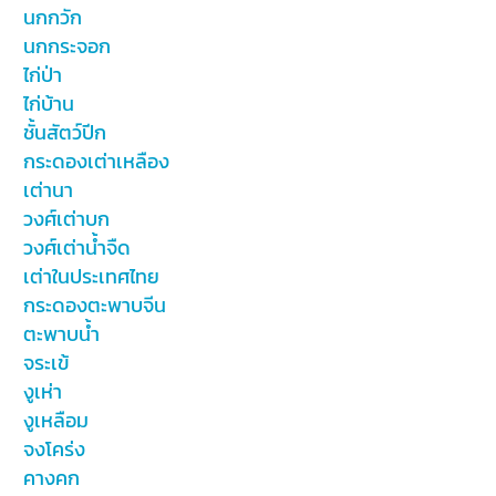
นกกวัก
นกกระจอก
ไก่ป่า
ไก่บ้าน
ชั้นสัตว์ปีก
กระดองเต่าเหลือง
เต่านา
วงศ์เต่าบก
วงศ์เต่าน้ำจืด
เต่าในประเทศไทย
กระดองตะพาบจีน
ตะพาบน้ำ
จระเข้
งูเห่า
งูเหลือม
จงโคร่ง
คางคก