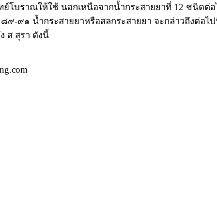
ย์โบราณให้ใช้ นอกเหนือจากน้ำกระสายยาที่ 12 ชนิดต่อไป
า ๘๙-๙๑ น้ำกระสายยาหรือสลกระสายยา จะกล่าวถึงต่อไปนี้
ส สุรา ดังนี้
ang.com