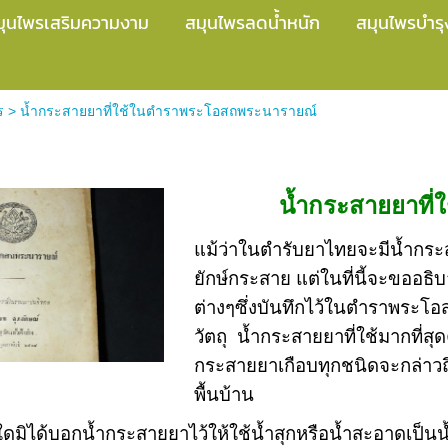
มุนไพรเสริมความงาม
สมุนไพรลดน้ำหนัก
สมุนไพรบำรุ
ร
>
น้ำกระสายยาที่ใช้ในตำราพระโอสถพระนารายณ์
่ใช้ในตำราพระโอสถพระนารายณ์
น้ำกระสายยาที
แม้ว่าในตำรับยาไทยจะมีน้ำกระ
ยักษ์กระสาย แต่ในที่นี้จะขออธ
ต่างๆซึ่งบันทึกไว้ในตำราพระโอส
วัตถุ น้ำกระสายยาที่ใช้มากที่สุด
กระสายยาเกือบทุกชนิดจะกล่าวถึง
พื้นบ้าน
มิได้บอกน้ำกระสายยาไว้ให้ใช้น้ำสุกหรือน้ำสะอาดเป็นน้