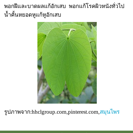
พอกฝีและบาดผลแก้อักเสบ พอกแก้โรคผิวหนังทั่วไป
น้ำคั้นหยอดหูแก้หูอักเสบ
รูปภาพจาก:hhclgroup.com,pinterest.com,
สมุนไพร