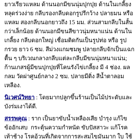
ยาวเรียวแหลม ด้านนอกมีขนนุ่มปุกปุย ด้านในเกลี้ยง
หลุดร่วงง่าย กลีบรองกลีบดอกรูปรีกว้าง ปลายมน หรือ
แหลม สองกลีบนอกยาวถึง 15 มม. ส่วนสามกลีบในสั้น
กว่าเล็กน้อย ด้านนอกมีขนสีขาวนุ่มหนาแน่น ด้านใน
เกลี้ยง กลีบดอกใหญ่ เชื่อมติดกันเป็นรูปท่อ หรือ รูป
กรวย ยาว 6 ซม. สีม่วงแกมชมพู ปลายกลีบจักเป็นแฉก
ตื้น ๆ บริเวณกลางกลีบแต่ละกลีบมีขนนุ่มหนาแน่น;
ก้านเกสรผู้มีขนปุกปุยที่โคนรังไข่เกลี้ยง มี 4 ช่อง. ผล
กลม วัดผ่าศูนย์กลาง 2 ซม. ปลายมีติ่ง สีน้ำตาลอม
เหลือง.
นิเวศน์วิทยา
: โดยมากปลูกขึ้นร้านเป็นไม้ประดับและ
บังร่มเงาได้ดี.
สรรพคุณ
: ราก เป็นยาขับน้ำเหลืองเสีย บำรุง แก้ไข
ข้ออักเสบ กระตุ้นความกำหนัด ขับปัสสาวะ แก้โรค
เท้าช้าง โรคอ้วนที่เกิดจากการสะสมไขมันมาก ใบ ใช้