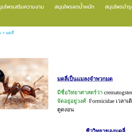
มุนไพรเสริมความงาม
สมุนไพรลดน้ำหนัก
สมุนไพรบำรุ
ร
>
มดลี่
มดลี่เป็นแมลงจำพวกมด
มีชื่อวิทยาศาสตร์ว่า
crematogste
จัดอยู่อยู่วงศ์
Formicidae เวลาเดิ
ตูดงอน
ชีววิทยาของมดลี่