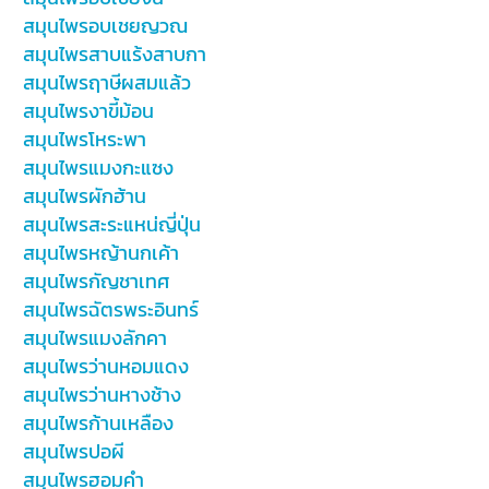
สมุนไพรอบเชยญวณ
สมุนไพรสาบแร้งสาบกา
สมุนไพรฤาษีผสมแล้ว
สมุนไพรงาขี้ม้อน
สมุนไพรโหระพา
สมุนไพรแมงกะแซง
สมุนไพรผักฮ้าน
สมุนไพรสะระแหน่ญี่ปุ่น
สมุนไพรหญ้านกเค้า
สมุนไพรกัญชาเทศ
สมุนไพรฉัตรพระอินทร์
สมุนไพรแมงลักคา
สมุนไพรว่านหอมแดง
สมุนไพรว่านหางช้าง
สมุนไพรก้านเหลือง
สมุนไพรปอผี
สมุนไพรฮอมคำ