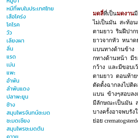
หมูป่า
หมีที่พบในประเทศไทย
มดลี่
ที่เป็น
มดงาน
ม
เสือโคร่ง
ไม่เป็นมัน สะท้
โคโรค
ตามยาว ริมฝีปากบ
วัว
เลียงผา
ยาวจากหัว หนาดยา
ลิ่น
แบนทางด้านข้าง อ
แรด
กทางด้านหน้า มีร
เม่น
กว้าง และมีขอบเว้
แพะ
ตามยาว ตอนท้ายขอ
อำพัน
ตัดตั้งฉากลงไปต
ลำพันแดง
แบน ข้างๆสอบลงแล
ปลาพะยูน
มีลักษณะเป็นมัน ส
ช้าง
บางครั้งอาจพบรัง
สมุนไพรจันทน์ชะมด
ชะมดเชียง
ย่อย crematogster
สมุนไพรชะมดต้น
ควาย