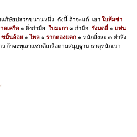
แก้ษัยปลวกขนานหนึ่ง ดังนี้ ถ้าจะแก้ เอา
ใบส้มซ่า
าดเครือ
๑ สิ่งกำมือ
ใบมะกา
๓ กำมือ
รังมดลี่
๑
แท่น
ท
ขมิ้นอ้อย
๑
ไพล
๑
รากตองแตก
๑ หนักสิ่งละ ๓ ตำลึง
นาว ถ้าจะทุเลาแชกดีเกลือตามสมุฏฐาน ธาตุหนักเบา