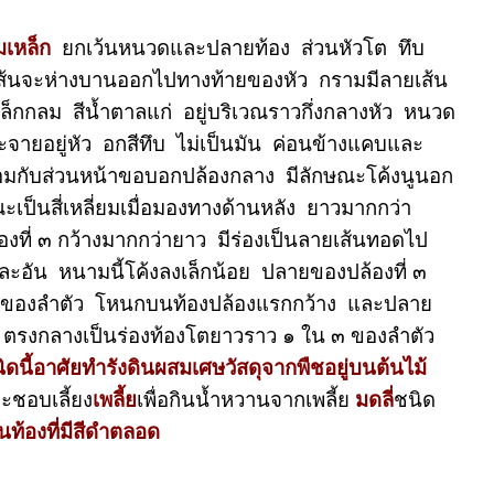
มเหล็ก
ยกเว้นหนวดและปลายท้อง ส่วนหัวโต ทึบ
ส้นจะห่างบานออกไปทางท้ายของหัว กรามมีลายเส้น
กกลม สีน้ำตาลแก่ อยู่บริเวณราวกึ่งกลางหัว หนวด
ายอยู่หัว อกสีทึบ ไม่เป็นมัน ค่อนข้างแคบและ
อมกับส่วนหน้าขอบอกปล้องกลาง มีลักษณะโค้งนูนอก
เป็นสี่เหลี่ยมเมื่อมองทางด้านหลัง ยาวมากกว่า
องที่ ๓ กว้างมากกว่ายาว มีร่องเป็นลายเส้นทอดไป
ะอัน หนามนี้โค้งลงเล็กน้อย ปลายของปล้องที่ ๓
ยาวของลำตัว โหนกบนท้องปล้องแรกกว้าง และปลาย
ก ตรงกลางเป็นร่องท้องโตยาวราว ๑ ใน ๓ ของลำตัว
นิดนี้อาศัยทำรังดินผสมเศษวัสดุจากพืชอยู่บนต้นไม้
ชอบเลี้ยง
เพลี้ย
เพื่อกินน้ำหวานจากเพลี้ย
มดลี่
ชนิด
ท้องที่มีสีดำตลอด