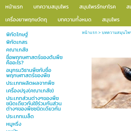
หน้าแรก
บทความสมุนไพร
สมุนไพรรักษาโรค
ส
เครื่องยาพฤกษวัตถุ
บทความทั้งหมด
สมุนไพร
หน้าแรก
>
บทความสมุนไพ
พิกัดโกษฐ์
พิกัดเกสร
มดลี่
คณาเภสัช
ชื่อพฤกษศาสตร์ของต้นพืช
คืออะไร?
อนุกรมวิธานพืชกับชื่อ
พฤกษศาสตร์ของพืช
ประเภทผลิตผลจากพืช
เครื่องปรุง(คณาเภสัช)
ประเภทส่วนต่างๆของพืช
ชนิดเดียวกันใช้ร่วมกันส่วน
ต่างๆของพืชชนิดเดียวกัน
ประเภทเมล็ด
หมูหริ่ง