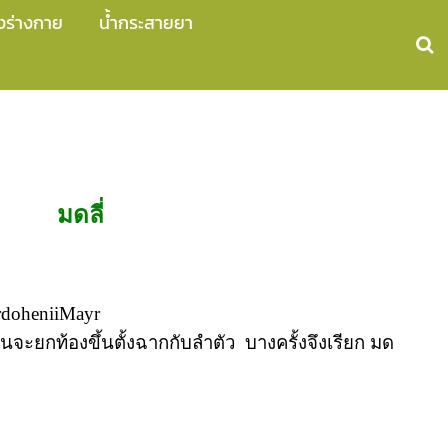
งร่างกาย
น้ำกระสายยา
มดลี่
rdoheniiMayr
นจะยกท้องขึ้นตั้งฉากกับลำตัว บางครั้งจึงเรียก มด