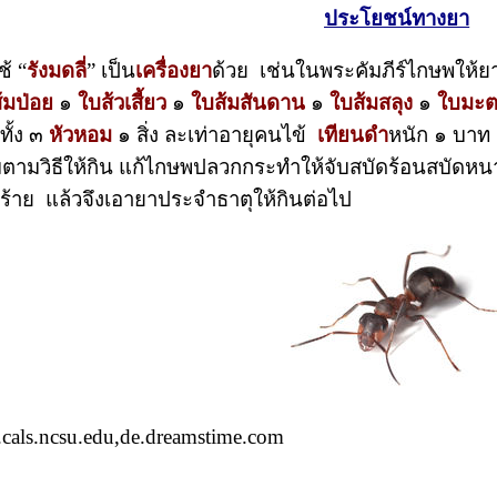
ประโยชน์ทางยา
้ “
รังมดลี่
” เป็น
เครื่องยา
ด้วย เช่นในพระคัมภีร์ไกษพให้ยา
้มป่อย
๑
ใบส้วเสี้ยว
๑
ใบส้มสันดาน
๑
ใบส้มสลุง
๑
ใบมะต
อ
ทั้ง ๓
หัวหอม
๑ สิ่ง ละเท่าอายุคนไข้
เทียนดำ
หนัก ๑ บา
ต้มตามวิธีให้กิน แก้ไกษพปลวกกระทำให้จับสบัดร้อนสบัดห
ร้าย แล้วจึงเอายาประจำธาตุให้กินต่อไป
cals.ncsu.edu,de.dreamstime.com