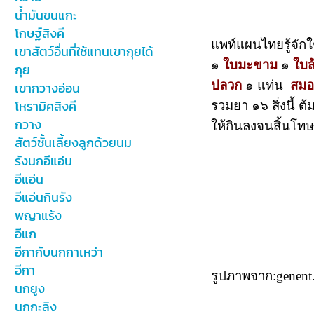
น้ำมันขนแกะ
โกษฐ์สิงคี
แพท์แผนไทยรู้จักใช
เขาสัตว์อื่นที่ใช้แทนเขากุยได้
๑
ใบมะขาม
๑
ใบส
กุย
ปลวก
๑ แท่น
สม
เขากวางอ่อน
โหรามิคสิงคี
รวมยา ๑๖ สิ่งนี้ 
กวาง
ให้กินลงจนสิ้นโทษ
สัตว์ชั้นเลี้ยงลูกด้วยนม
รังนกอีแอ่น
อีแอ่น
อีแอ่นกินรัง
พญาแร้ง
อีแก
อีกากับนกกาเหว่า
อีกา
รูปภาพจาก:genent.
นกยูง
นกกะลิง