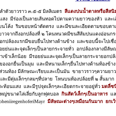
ีลำตัวยาวราว ๓.๕-๕ มิลลิเมตร
สีแดงปนน้ำตาลหรือสีสนิ
อนแสง มีร่องเป็นลายเส้นทอดไปตามความยาวของหัว และเ
นโค้ง ริมขอบหน้าตัดตรง และมีขนละเอียดตามขอบตาเล็
วจากถึงอกปล้องที่ ๒ โคนหนวดมีขนสีส้มปนแดงอ่อนกระจ
กปล้องแรกมีขอบยื่นไปทางด้านข้าง และขอบนี้จะไปเชื่
อยย่นและจุดเล็กๆเป็นลายกระจายทั่ว อกปล้องกลางมีลัษณะ
าเข้าเล็กน้อย มีรอยย่นและจุดเล็กๆเป็นลายกระจายอกปล้
งอกยื่นเป็นมุม และมีหนามเล็กๆยื่นไปทางด้านท้องข้างล
ิดส่วนท้อง มีลักษณะเรียบและเป็นมัน ขายาวราวๆความ
ะมีตุ่มเล็กๆกลมๆที่ปลาย โหนบนท้องปล้อยที่ ๒ สั้นมา
ะท้อนแสง และมีรูปจุดเล็กๆละเอียดกระจายอยู่ทั่ว
มดลี่ช
ใหญ่ขนาดไล่เลี่ยกับลูกฟุตบอล
กินสัตว์เล็กๆเป็นอาหาร
และ
doheniiregenhoferiMayr
มีลัษณะต่างๆเหมือนกันมาก ยกเว้น