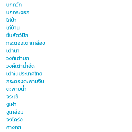
นกกวัก
นกกระจอก
ไก่ป่า
ไก่บ้าน
ชั้นสัตว์ปีก
กระดองเต่าเหลือง
เต่านา
วงศ์เต่าบก
วงศ์เต่าน้ำจืด
เต่าในประเทศไทย
กระดองตะพาบจีน
ตะพาบน้ำ
จระเข้
งูเห่า
งูเหลือม
จงโคร่ง
คางคก