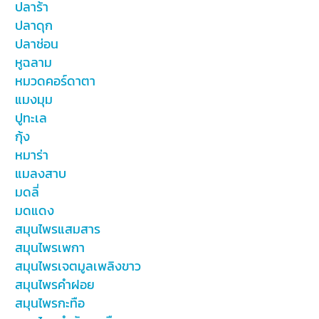
ปลาร้า
ปลาดุก
ปลาช่อน
หูฉลาม
หมวดคอร์ดาตา
แมงมุม
ปูทะเล
กุ้ง
หมาร่า
แมลงสาบ
มดลี่
มดแดง
สมุนไพรแสมสาร
สมุนไพรเพกา
สมุนไพรเจตมูลเพลิงขาว
สมุนไพรคำฝอย
สมุนไพรกะทือ