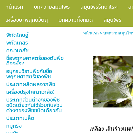
หน้าแรก
บทความสมุนไพร
สมุนไพรรักษาโรค
ส
เครื่องยาพฤกษวัตถุ
บทความทั้งหมด
สมุนไพร
หน้าแรก
>
บทความสมุนไพ
พิกัดโกษฐ์
พิกัดเกสร
สมุนไพรหนามห
คณาเภสัช
ชื่อพฤกษศาสตร์ของต้นพืช
คืออะไร?
อนุกรมวิธานพืชกับชื่อ
พฤกษศาสตร์ของพืช
ประเภทผลิตผลจากพืช
เครื่องปรุง(คณาเภสัช)
ประเภทส่วนต่างๆของพืช
ชนิดเดียวกันใช้ร่วมกันส่วน
ต่างๆของพืชชนิดเดียวกัน
ประเภทเมล็ด
หมูหริ่ง
เหลือง เส้นร่างแห