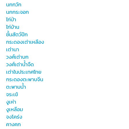
นกกวัก
นกกระจอก
ไก่ป่า
ไก่บ้าน
ชั้นสัตว์ปีก
กระดองเต่าเหลือง
เต่านา
วงศ์เต่าบก
วงศ์เต่าน้ำจืด
เต่าในประเทศไทย
กระดองตะพาบจีน
ตะพาบน้ำ
จระเข้
งูเห่า
งูเหลือม
จงโคร่ง
คางคก