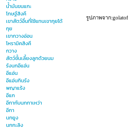
น้ำมันขนแกะ
โกษฐ์สิงคี
รูปภาพจาก:golatof
เขาสัตว์อื่นที่ใช้แทนเขากุยได้
กุย
เขากวางอ่อน
โหรามิคสิงคี
กวาง
สัตว์ชั้นเลี้ยงลูกด้วยนม
รังนกอีแอ่น
อีแอ่น
อีแอ่นกินรัง
พญาแร้ง
อีแก
อีกากับนกกาเหว่า
อีกา
นกยูง
นกกะลิง