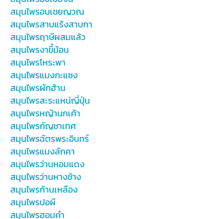
สมุนไพรอบเชยญวณ
สมุนไพรสาบแร้งสาบกา
สมุนไพรฤาษีผสมแล้ว
สมุนไพรงาขี้ม้อน
สมุนไพรโหระพา
สมุนไพรแมงกะแซง
สมุนไพรผักฮ้าน
สมุนไพรสะระแหน่ญี่ปุ่น
สมุนไพรหญ้านกเค้า
สมุนไพรกัญชาเทศ
สมุนไพรฉัตรพระอินทร์
สมุนไพรแมงลักคา
สมุนไพรว่านหอมแดง
สมุนไพรว่านหางช้าง
สมุนไพรก้านเหลือง
สมุนไพรปอผี
สมุนไพรฮอมคำ