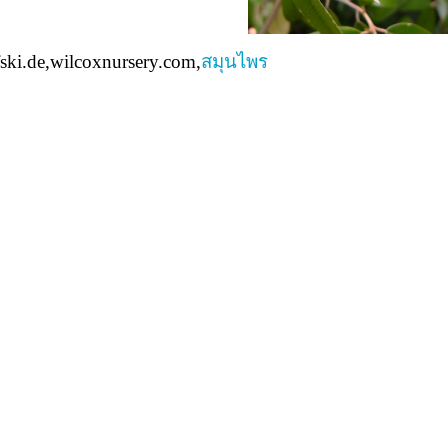
ski.de,wilcoxnursery.com,
สมุนไพร