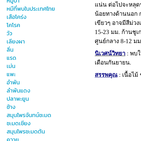
หมูป่า
แน่น ต่อไปจะหลุดร
หมีที่พบในประเทศไทย
น้อยทางด้านนอก กล
เสือโคร่ง
เขียวๆ อาจมีสีม่ว
โคโรค
15-23 มม. ก้านชูเก
วัว
เลียงผา
ศูนย์กลาง 8-12 มม.
ลิ่น
นิเวศน์วิทยา
: พบใ
แรด
เดือนกันยายน.
เม่น
แพะ
สรรพคุณ
: เนื้อไ
อำพัน
ลำพันแดง
ปลาพะยูน
ช้าง
สมุนไพรจันทน์ชะมด
ชะมดเชียง
สมุนไพรชะมดต้น
ควาย