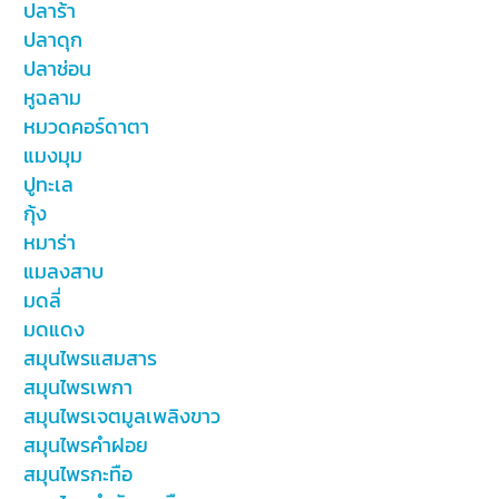
ปลาร้า
ปลาดุก
ปลาช่อน
หูฉลาม
หมวดคอร์ดาตา
แมงมุม
ปูทะเล
กุ้ง
หมาร่า
แมลงสาบ
มดลี่
มดแดง
สมุนไพรแสมสาร
สมุนไพรเพกา
สมุนไพรเจตมูลเพลิงขาว
สมุนไพรคำฝอย
สมุนไพรกะทือ