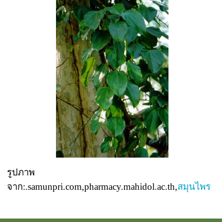
รูปภาพ
จาก:.samunpri.com,pharmacy.mahidol.ac.th,
สมุนไพร