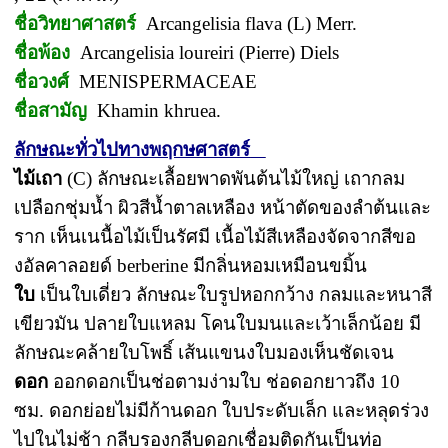
ชื่อวิทยาศาสตร์
Arcangelisia flava (L) Merr.
ชื่อพ้อง
Arcangelisia loureiri (Pierre) Diels
ชื่อวงศ์
MENISPERMACEAE
ชื่อสามัญ
Khamin khruea.
ลักษณะทั่วไปทางพฤกษศาสตร์
ไม้เถา
(C) ลักษณะเลื้อยพาดพันต้นไม้ใหญ่ เถากลม
เปลือกชุ่มน้ำ ผิวสีน้ำตาลเหลือง หน้าตัดของลำต้นและ
ราก เห็นเนนื้อไม้เป็นรัศมี เนื้อไม้สีเหลืองจัดจากสีขอ
งอัลคาลอยด์ berberine มีกลิ่นหอมเหมือนขมิ้น
ใบ
เป็นใบเดี่ยว ลักษณะใบรูปหอกกว้าง กลมและหนาสี
เขียวมัน ปลายใบแหลม โคนใบมนและเว้าเล็กน้อย มี
ลักษณะคล้ายใบโพธิ์ เส้นแขนงใบมองเห็นชัดเจน
ดอก
ออกดอกเป็นช่อตามง่ามใบ ช่อดอกยาวถึง 10
ซม. ดอกย่อยไม่มีก้านดอก ใบประดับเล็ก และหลุดร่วง
ไปในไม่ช้า กลีบรองกลีบดอกเชื่อมติดกันเป็นท่อ