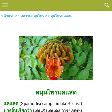
หน้าแรก
>
บทความสมุนไพร
>
สมุนไพรแคแสด
สมุนไพรแคแสด
สมุนไพรแคแสด
แคแสด
(Spathodea campanulata Beauv.)
บางถิ่นเรียกว่า
แคแส แคแดง (กรุงเทพฯ).