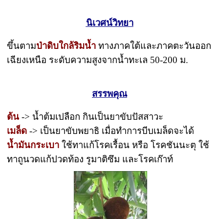
นิเวศน์
วิทยา
ขึ้นตาม
ป่าดิบใกล้ริมน้ำ
ทางภาคใต้และภาคตะวันออก
เฉียงเหนือ ระดับความสูงจากน้ำทะเล 50-200 ม.
สรรพคุณ
ต้น
-> น้ำต้มเปลือก กินเป็นยาขับปัสสาวะ
เมล็ด
-> เป็นยาขับพยาธิ เมื่อทำการบีบเมล็ดจะได้
น้ำมันกระเบา
ใช้ทาแก้โรคเรื้อน หรือ โรคชันนะตุ ใช้
ทาถูนวดแก้ปวดท้อง รูมาติซึม และโรคเก๊าท์