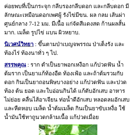
ค่อยพบที่เป็นกระจุก กลีบรองกลีบดอก และกลีบดอก มี
ลักษณะเหมือนดอกเพศผู้ รังไข่มีขน. ผล กลม เส้นผ่า
ศูนย์กลาง 7-12 มม. มีเนื้อ แก่จัดสีแดงสด ก้านผลสั้น
มาก. เมล็ด รูปไข่ แบน ผิวหยาบ.
นิเวศน์วิทยา
: ขึ้นตามป่าเบญจพรรณ ป่าเต็งรัง และ
ท้องไร่ ท้องนาทั่ว ๆ ไป.
สรรพคุณ
: ราก ตำเป็นยาพอกเหงือก แก้ปวดฟัน น้ำ
ต้มราก เป็นยาแก้ท้องอืด ท้องเฟ้อ และถ้าต้มรวมกับ
ดอก กินเป็นยาถอนพิษบางอย่าง แก้ปวดฟัน และปวด
ท้อง ต้น ยอด และใบอ่อนกินได้ แก้ตับอักเสบ อาหาร
ไม่ย่อย คลื่นไส้อาเจียน ท่อน้ำดีอักเสบ หลอดลมอักเสบ
และหืดหอบ เมล็ด น้ำต้มเมล็ด กินเป็นยาขับเหงื่อ ใช้
น้ำมันใช้ทาถูนวดกล้ามเนื้อ แก้ปวดเมื่อย