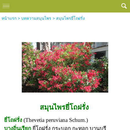
หน้าแรก
>
บทความสมุนไพร
>
สมุนไพรยี่โถฝรั่ง
สมุนไพรยี่โถฝรั่ง
สมุนไพรยี่โถฝรั่ง
ยี่โถฝรั่ง
(Thevetia peruviana Schum.)
บางถิ่นเรียก
ยี่โถฝรั่ง กระบอก กะทอก บานบุรี