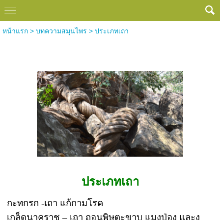
หน้าแรก
>
บทความสมุนไพร
>
ประเภทเถา
ประเภทเถา
ประเภทเถา
กะทกรก -เถา แก้กามโรค
เกล็ดนาคราช – เถา ถอนพิษตะขาบ แมงป่อง และงู