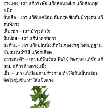
รางแดง- เถา แก้กระษัย แก้กล่อนลงฝัก แก้กล่อนทุก
ชนิด
ลิ้นเสือ – เถา แก้ตับเคลื่อน ตับทรุด ชักตับบำรุงตับ แก้
ตับพิการ
เล็บรอก – เถา บำรุงหัวใจ
ส้มป่อย – เถา แก้น้ำตาพิการ
สะค้าน – เถา แก้ลมอันบังเกิดในกองธาตุ กิงสมุฏฐาน
ขับลมในลำไส้ แก้จุกเสียด
หวายตะค้า – เถา แก้พิษร้อน พิษไข้ พิษกาฬ แก้ชัก แก้
สลบ แก้กรด้างคางแข็ง
เอ็น – เถา แก้เมื่อยตามร่างกาย ทำให้เส้นเอ็นหย่อน
จิตใจชุ่มชื่น ทำให้แข็งแรง