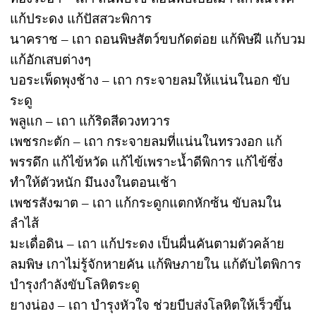
แก้ประดง แก้ปัสสวะพิการ
นาคราช – เถา ถอนพิษสัตว์ขบกัดต่อย แก้พิษฝี แก้บวม
แก้อักเสบต่างๆ
บอระเพ็ดพุงช้าง – เถา กระจายลมให้แน่นในอก ขับ
ระดู
พลูแก – เถา แก้ริดสีดวงทวาร
เพชรกะตัก – เถา กระจายลมที่แน่นในทรวงอก แก้
พรรดึก แก้ไข้หวัด แก้ไข้เพราะน้ำดีพิการ แก้ไข้ซึ่ง
ทำให้ตัวหนัก มึนงงในตอนเช้า
เพชรสังฆาต – เถา แก้กระดูกแตกหักซ้น ขับลมใน
ลำไส้
มะเดื่อดิน – เถา แก้ประดง เป็นผื่นคันตามตัวคล้าย
ลมพิษ เกาไม่รู้จักหายคัน แก้พิษภายใน แก้ตับไตพิการ
บำรุงกำลังขับโลหิตระดู
ยางน่อง – เถา บำรุงหัวใจ ช่วยบีบส่งโลหิตให้เร็วขึ้น