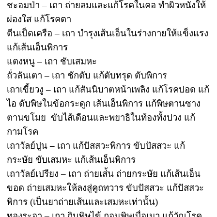
ชะอมป่า – เถา ถ่ายลมและแก้โรคในคอ ทำผิวหนังให้
ผ่องใส แก้โรคตา
ตีนเป็ดเครือ – เถา บำรุงเส้นเอ็นในร่างกายให้แข็งแรง
แก้เส้นเอ็นพิการ
แตงหนู – เถา ชับเสมหะ
ถั่วลันเตา – เถา ชักตับ แก้ตับทรุด ตับพิการ
เถาเขี้ยวงู – เถา แก้สันนิบาตหน้าเพลิง แก้โรคปอด แก้
ไอ ดับพิษในข้อกระดูก เส้นเอ็นพิการ แก้พิษตานซาง
ตานขโมย ขับไส้เดือนและพยาธิในท้องทั้งปวง แก้
กามโรค
เถาวัลย์ปูน – เถา แก้ปัสสวะพิการ ขับปัสสวะ แก้
กระษัย ขับเสมหะ แก้เส้นเอ็นพิการ
เถาวัลย์เปรียง – เถา ถ่ายเส่้น ถ่ายกระษัย แก้เส้นเอ็น
ขอด ถ่ายเสมหะให้ลงสู่คูถทวาร ขับปัสสวะ แก้ปัสสวะ
พิการ (เป็นยาถ่ายเส้นและเสมหะเท่านั้น)
ทองระอา – เถา ถินพิษไข้ ถอนพิษเบื่อเมา แก้วัณโรค